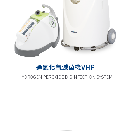
過氧化氫滅菌機VHP
HYDROGEN PEROXIDE DISINFECTION SYSTEM